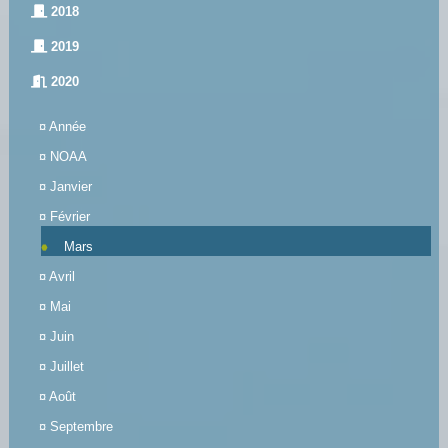
2018
2019
2020
¤
Année
¤
NOAA
¤
Janvier
¤
Février
Mars
¤
Avril
¤
Mai
¤
Juin
¤
Juillet
¤
Août
¤
Septembre