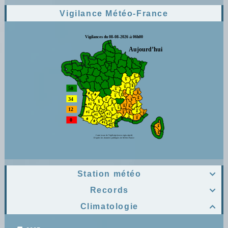
Vigilance Météo-France
Station météo

Records

Climatologie
